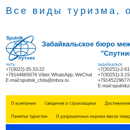
Все виды туризма, 
Забайкальское бюро ме
"Спутник
ЧИТА
ЗАБАЙКАЛЬСК
+7(3022)-35-33-22
+7(30251)-2-61
+79144665076 Viber, WhatsApp, WeChat
+7(30251)-3-15
E-mail:sputnik_chita@inbox.ru
+79145229677(
E-mail:sputnik
О компании
Сведения о страховщике
Достижения
Памятка туристам
О разрешенных нормах ввоза това