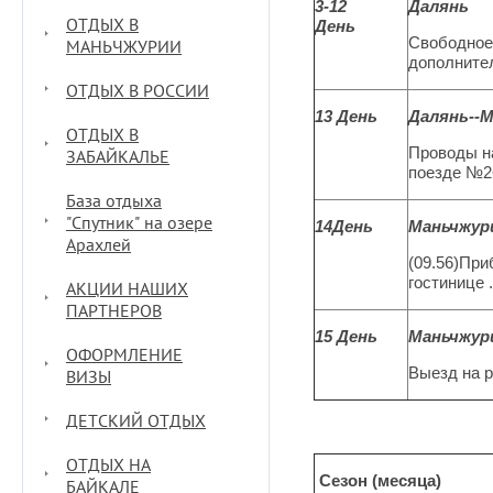
3-12
Далянь
ОТДЫХ В
День
Свободное 
МАНЬЧЖУРИИ
дополнител
ОТДЫХ В РОССИИ
13 День
Далянь--
ОТДЫХ В
Проводы на
ЗАБАЙКАЛЬЕ
поезде №2
База отдыха
"Спутник" на озере
14День
Маньчжур
Арахлей
(09.56)При
гостинице 
АКЦИИ НАШИХ
ПАРТНЕРОВ
15 День
Маньчжур
ОФОРМЛЕНИЕ
Выезд на р
ВИЗЫ
ДЕТСКИЙ ОТДЫХ
ОТДЫХ НА
Сезон (месяца)
БАЙКАЛЕ